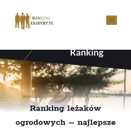
NARZĘDZIA I SPRZĘT OGRODOWY
|
RANKING
Ranking leżaków
ogrodowych – najlepsze