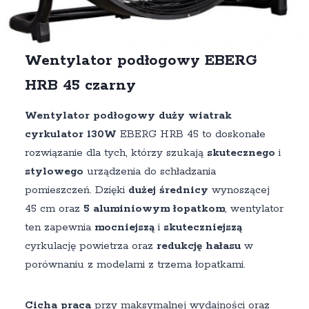
Wentylator podłogowy EBERG
HRB 45 czarny
Wentylator podłogowy duży wiatrak
cyrkulator 130W
EBERG HRB 45 to doskonałe
rozwiązanie dla tych, którzy szukają
skutecznego
i
stylowego
urządzenia do schładzania
pomieszczeń. Dzięki
dużej średnicy
wynoszącej
45 cm oraz
5 aluminiowym łopatkom
, wentylator
ten zapewnia
mocniejszą
i
skuteczniejszą
cyrkulację powietrza oraz
redukcję hałasu
w
porównaniu z modelami z trzema łopatkami.
Cicha praca
przy maksymalnej wydajności oraz