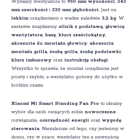
Wymiary wentylatora to
950 mm wysokości
,
343
mm szerokości
i
330 mm głębokości
. Jest on
lekkim
urządzeniem o wadze zaledwie
3,2 kg
. W
zestawie znajdziemy
silnik z podstawą
,
głowicę
wentylatora
,
bazę
,
klucz sześciokątny
,
akcesoria do montażu głowicy
,
akcesoria
montażu grilla
,
śrubę grilla
,
śrubę podstawki
,
klucz imbusowy
oraz
instrukcję obsługi
.
Wszystko to sprawia, że montaż urządzenia jest
prosty i szybki, a wentylator gotowy do użytku w
krótkim czasie.
Xiaomi Mi Smart Standing Fan Pro
to idealny
wybór dla osób ceniących sobie
nowoczesne
rozwiązania,
oszczędność energii
oraz
wygodę
sterowania
. Niezależnie od tego, czy jesteśmy w
domu, czy w pracy, wentylator ten z pewnością