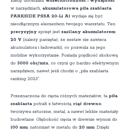
Kiedy doceniasz
wszechstronność
i
wydajność
w narzędziach,
akumulatorowa piła szablasta
PARKSIDE PSSA 20-Li A1
wydaje się być
nieodłącznym elementem twojego warsztatu. Ten
precyzyjny
sprzęt jest
zasilany akumulatorem
20 V
(należy pamiętać, że zestaw nie zawiera
akumulatora i ładowarki), co pozwala na jego
mobilne wykorzystanie. Posiada prędkość skokową
do
3000 obr/min
, co czyni go bardzo efektywnym
narzędziem, nawet jeśli chodzi o „piła szablasta
ranking 2023”.
Przeznaczona do cięcia różnych materiałów, ta
piła
szablasta
potrafi z łatwością
ciąć drewno
,
tworzywa sztuczne, metal, a nawet lekkie materiały
budowlane. Głębokość cięcia w drewnie wynosi do
100 mm
, natomiast w metalu do
20 mm
. Dzięki