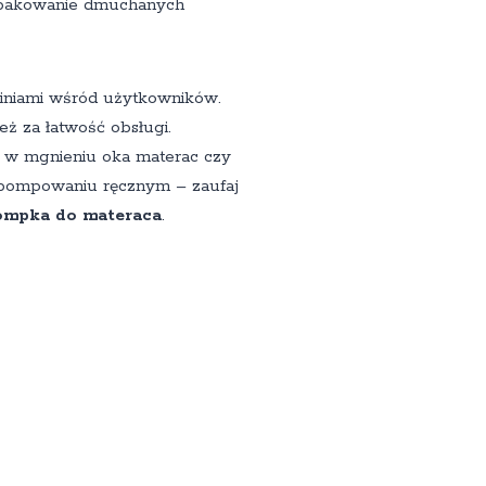
y pakowanie dmuchanych
piniami wśród użytkowników.
eż za łatwość obsługi.
k w mgnieniu oka materac czy
 pompowaniu ręcznym – zaufaj
ompka do materaca
.