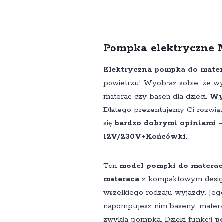
Pompka elektryczne 
Elektryczna pompka do mate
powietrzu! Wyobraź sobie, że w
materac czy basen dla dzieci.
Wy
Dlatego prezentujemy Ci rozwiąz
się
bardzo dobrymi opiniami
12V/230V+Końcówki
.
Ten
model pompki do matera
materaca
z kompaktowym design
wszelkiego rodzaju wyjazdy. Je
napompujesz nim baseny, materac
zwykła pompka. Dzięki funkcji
p