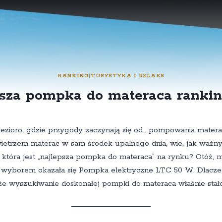
RANKING
|
TURYSTYKA I RELAKS
sza pompka do materaca ranki
jezioro, gdzie przygody zaczynają się od… pompowania matera
etrzem materac w sam środek upalnego dnia, wie, jak ważny
ę, która jest „najlepsza pompka do materaca” na rynku? Otóż
 wyborem okazała się Pompka elektryczne LTC 50 W. Dlaczeg
, że wyszukiwanie doskonałej pompki do materaca właśnie stało 