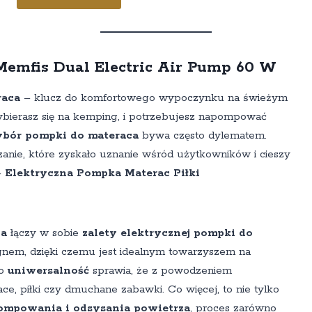
Memfis Dual Electric Air Pump 60 W
raca
– klucz do komfortowego wypoczynku na świeżym
ybierasz się na kemping, i potrzebujesz napompować
bór pompki do materaca
bywa często dylematem.
anie, które zyskało uznanie wśród użytkowników i cieszy
–
Elektryczna Pompka Materac Piłki
ca
łączy w sobie
zalety elektrycznej pompki do
em, dzięki czemu jest idealnym towarzyszem na
go
uniwersalność
sprawia, że z powodzeniem
e, piłki czy dmuchane zabawki. Co więcej, to nie tylko
ompowania i odsysania powietrza
, proces zarówno