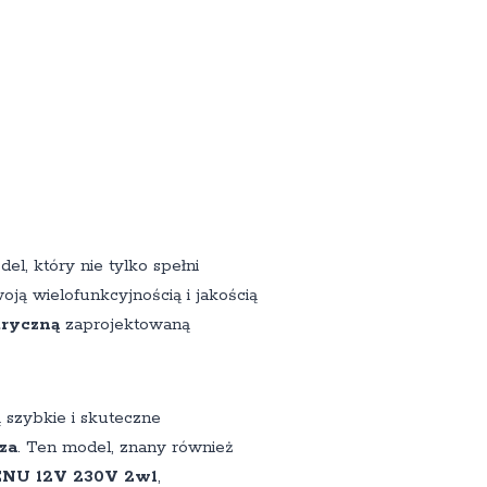
el, który nie tylko spełni
ją wielofunkcyjnością i jakością
tryczną
zaprojektowaną
 szybkie i skuteczne
za
. Ten model, znany również
U 12V 230V 2w1
,