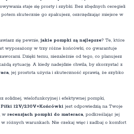
wania staje się prosty i szybki. Bez zbędnych ceregieli
a potem skutecznie go spakujesz, oszczędzając miejsce w
nawiasz się pewnie,
jakie pompki są najlepsze
? Te, które
est wyposażony w trzy różne końcówki, co gwarantuje
aworami. Dzięki temu, niezależnie od tego, co planujesz
żdą sytuację. A kiedy nadejdzie chwila, by skorzystać z
raca
, jej prostota użycia i skuteczność sprawią, że szybko
 solidnej, wielofunkcyjnej i efektywnej pompki,
 Piłki 12V/230V+Końcówki
jest odpowiedzią na Twoje
ją w
recenzjach pompki do materaca
, podkreślając jej
w różnych warunkach. Nie czekaj więc i zadbaj o komfort