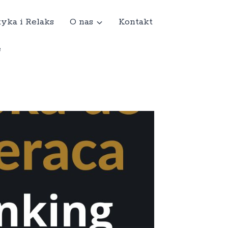
yka i Relaks
O nas
Kontakt
e