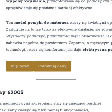
wypompowywania
, przygotowanie się do podróży cz
sprzętów staje się prostsze i bardziej efektywne.
Ten
model pompki do materaca
cieszy się świetnymi o
Zasługuje na to nie tylko za efektywne działanie, ale równi
Wystarczy podłączyć, przytrzymać wąż i obserwować, ja
zabawka napełnia się powietrzem. Zapomnij o męczącym
technologii i ciesz się komfortem, jaki daje
elektryczna p
Kup teraz
Porównaj ceny
ay 62005
 nadmuchiwymi akcesoriami stały się znacząco bardziej
ak, żeby cieszyć się z ich pełnej funkcjonalności,