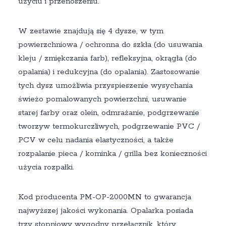
użyciu i przenoszeniu.
W zestawie znajdują się 4 dysze, w tym
powierzchniowa / ochronna do szkła (do usuwania
kleju / zmiękczania farb), refleksyjna, okrągła (do
opalania) i redukcyjna (do opalania). Zastosowanie
tych dysz umożliwia przyspieszenie wysychania
świeżo pomalowanych powierzchni, usuwanie
starej farby oraz olein, odmrażanie, podgrzewanie
tworzyw termokurczliwych, podgrzewanie PVC /
PCV w celu nadania elastyczności, a także
rozpalanie pieca / kominka / grilla bez konieczności
użycia rozpałki.
Kod producenta PM-OP-2000MN to gwarancja
najwyższej jakości wykonania. Opalarka posiada
trzy stopniowy wygodny przełącznik, który