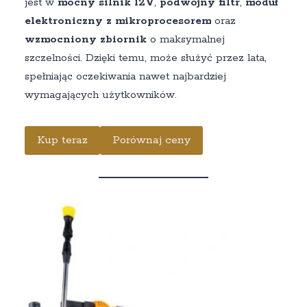
jest w
mocny silnik 12V
,
podwójny filtr
,
moduł
elektroniczny z mikroprocesorem
oraz
wzmocniony zbiornik
o maksymalnej
szczelności. Dzięki temu, może służyć przez lata,
spełniając oczekiwania nawet najbardziej
wymagających użytkowników.
Kup teraz
Porównaj ceny