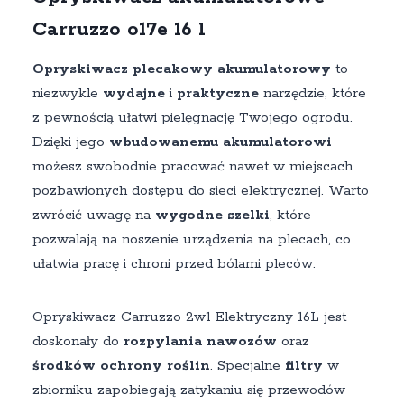
Carruzzo o17e 16 l
Opryskiwacz plecakowy akumulatorowy
to
niezwykle
wydajne
i
praktyczne
narzędzie, które
z pewnością ułatwi pielęgnację Twojego ogrodu.
Dzięki jego
wbudowanemu akumulatorowi
możesz swobodnie pracować nawet w miejscach
pozbawionych dostępu do sieci elektrycznej. Warto
zwrócić uwagę na
wygodne szelki
, które
pozwalają na noszenie urządzenia na plecach, co
ułatwia pracę i chroni przed bólami pleców.
Opryskiwacz Carruzzo 2w1 Elektryczny 16L jest
doskonały do
rozpylania nawozów
oraz
środków ochrony roślin
. Specjalne
filtry
w
zbiorniku zapobiegają zatykaniu się przewodów