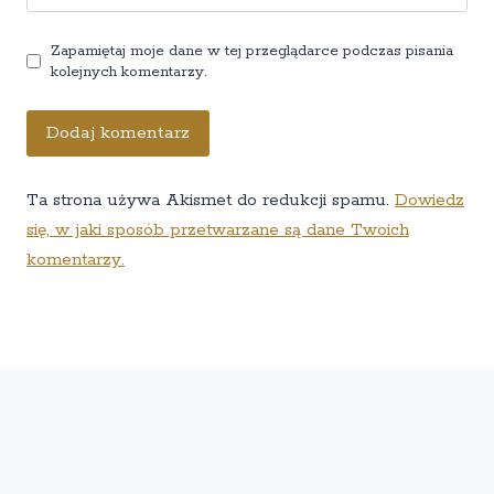
Zapamiętaj moje dane w tej przeglądarce podczas pisania
kolejnych komentarzy.
Ta strona używa Akismet do redukcji spamu.
Dowiedz
się, w jaki sposób przetwarzane są dane Twoich
komentarzy.
© 2026 Eksperckie rankingi
Kontakt
O nas
Polityka prywatności